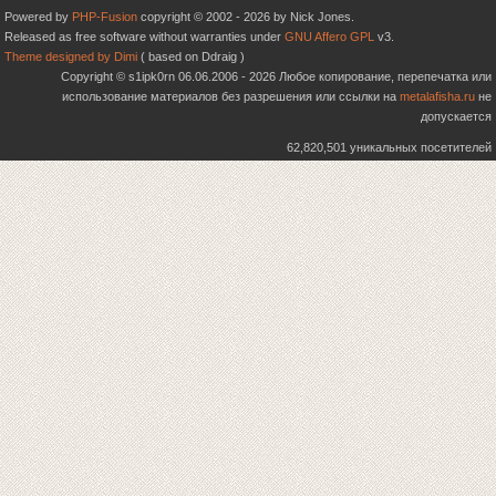
Powered by
PHP-Fusion
copyright © 2002 - 2026 by Nick Jones.
Released as free software without warranties under
GNU Affero GPL
v3.
Theme designed by Dimi
( based on Ddraig )
Copyright © s1ipk0rn 06.06.2006 - 2026 Любое копирование, перепечатка или
использование материалов без разрешения или ссылки на
metalafisha.ru
не
допускается
62,820,501 уникальных посетителей