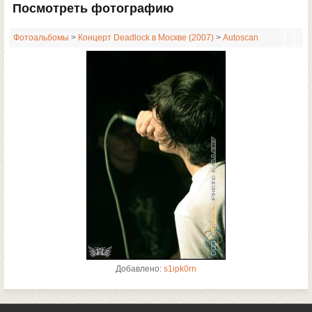
Посмотреть фотографию
Фотоальбомы
>
Концерт Deadlock в Москве (2007)
>
Autoscan
Добавлено:
s1ipk0rn