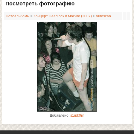
Посмотреть фотографию
Фотоальбомы
>
Концерт Deadlock в Москве (2007)
>
Autoscan
Добавлено:
s1ipk0rn