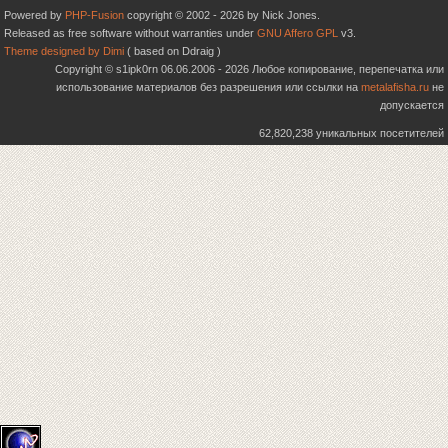
Powered by
PHP-Fusion
copyright © 2002 - 2026 by Nick Jones.
Released as free software without warranties under
GNU Affero GPL
v3.
Theme designed by Dimi
( based on Ddraig )
Copyright © s1ipk0rn 06.06.2006 - 2026 Любое копирование, перепечатка или
использование материалов без разрешения или ссылки на
metalafisha.ru
не
допускается
62,820,238 уникальных посетителей