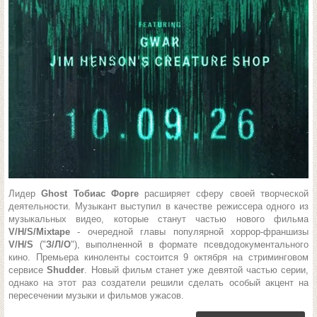
Лидер
Ghost
Тобиас Форге
расширяет сферу своей творческой
деятельности. Музыкант выступил в качестве режиссера одного из
музыкальных видео, которые станут частью нового фильма
V/H/S/Mixtape
- очередной главы популярной хоррор-франшизы
V/H/S
("
З/Л/О
"), выполненной в формате псевдодокументального
кино. Премьера киноленты состоится 9 октября на стриминговом
сервисе
Shudder
. Новый фильм станет уже девятой частью серии,
однако на этот раз создатели решили сделать особый акцент на
пересечении музыки и фильмов ужасов.