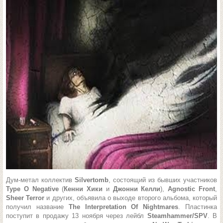
Дум-метал коллектив
Silvertomb
, состоящий из бывших участников
Type O Negative
(
Кенни Хики
и
Джонни Келли
),
Agnostic Front
,
Sheer Terror
и других, объявила о выходе второго альбома, который
получил название
The Interpretation Of Nightmares
. Пластинка
поступит в продажу 13 ноября через лейбл
Steamhammer/SPV
. В