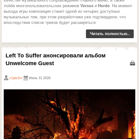
качестве музыкального сопровождения главного меню, а также
лобби многопользовательских режимов
Versus
и
Horde
. На момент
выхода игры композиция станет одной из четырех доступных
музыкальных тем, при этом разработчики уже подтвердили, что
впоследствии список треков будет расширяться.
Читать полностью..
Left To Suffer анонсировали альбом
Unwelcome Guest
s1ipk0rn
Июль 31 2026