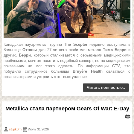
Канадская пауэр-метал группа
The Scepter
недавно выступила в
больнице
Оттавы
для 27-летнего любителя метала
Тима Берри
и
других.
Берри
, который сталкивается с серьезными медицинскими
проблемами, мечтал посетить подобный концерт, но по медицинским
показаниям не мог этого сделать. По информации
CTV
, это
побудило сотрудников больницы
Bruyère Health
связаться с
организаторами и устроить этот выступление.
Читать полностью..
Metallica стала партнером Gears Of War: E-Day
s1ipk0rn
Июль 31 2026