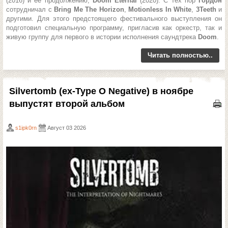
(2016) и ее продолжению,
Doom Eternal
(2020). С тех пор
Гордон
сотрудничал с
Bring Me The Horizon
,
Motionless In White
,
3Teeth
и
другими. Для этого предстоящего фестивального выступления он
подготовил специальную программу, пригласив как оркестр, так и
живую группу для первого в истории исполнения саундтрека
Doom
.
Читать полностью..
Silvertomb (ex-Type O Negative) в ноябре
выпустят второй альбом
s1ipk0rn
Август 03 2026