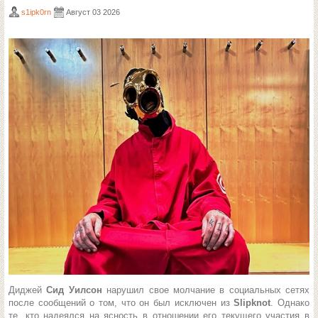
s1ipk0rn
Август 03 2026
Диджей
Сид Уилсон
нарушил свое молчание в социальных сетях
после сообщений о том, что он был исключен из
Slipknot
. Однако
те, кто надеялся на ясность в отношении его текущего участия в