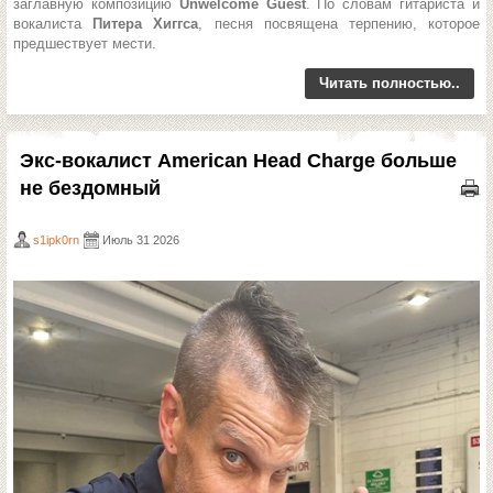
заглавную композицию
Unwelcome Guest
. По словам гитариста и
вокалиста
Питера Хиггса
, песня посвящена терпению, которое
предшествует мести.
Читать полностью..
Экс-вокалист American Head Charge больше
не бездомный
s1ipk0rn
Июль 31 2026