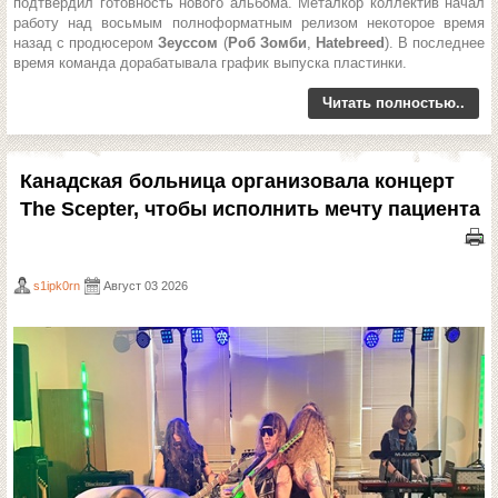
подтвердил готовность нового альбома. Металкор коллектив начал
работу над восьмым полноформатным релизом некоторое время
назад с продюсером
Зеуссом
(
Роб Зомби
,
Hatebreed
).
В последнее
время команда дорабатывала график выпуска пластинки
.
Читать полностью..
Канадская больница организовала концерт
The Scepter, чтобы исполнить мечту пациента
s1ipk0rn
Август 03 2026