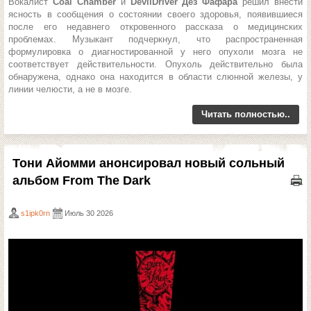
Вокалист
Coal Chamber
и
DevilDriver Дез Фафара
решил внести
ясность в сообщения о состоянии своего здоровья, появившиеся
после его недавнего откровенного рассказа о медицинских
проблемах. Музыкант подчеркнул, что распространенная
формулировка о диагностированной у него опухоли мозга не
соответствует действительности. Опухоль действительно была
обнаружена, однако она находится в области слюнной железы, у
линии челюсти, а не в мозге.
Читать полностью..
Тони Айомми анонсировал новый сольный
альбом From The Dark
s1ipk0rn
Июль 30 2026