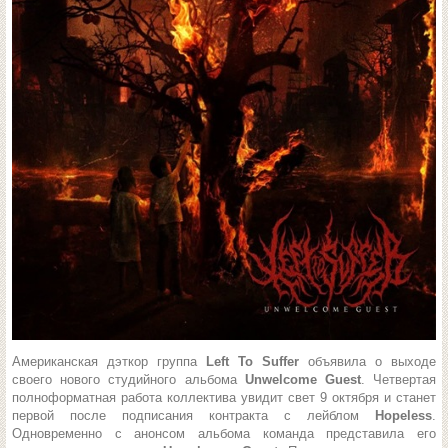
Американская дэткор группа
Left To Suffer
объявила о выходе
своего нового студийного альбома
Unwelcome Guest
. Четвертая
полноформатная работа коллектива увидит свет 9 октября и станет
первой после подписания контракта с лейблом
Hopeless
.
Одновременно с анонсом альбома команда представила его