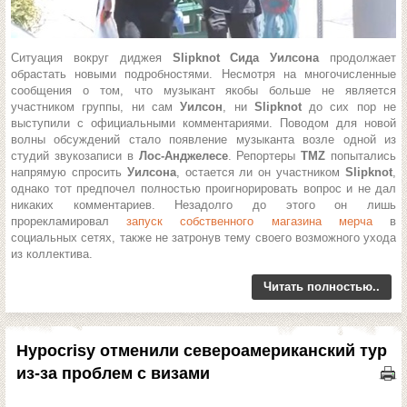
Ситуация вокруг диджея
Slipknot
Сида Уилсона
продолжает
обрастать новыми подробностями. Несмотря на многочисленные
сообщения о том, что музыкант якобы больше не является
участником группы, ни сам
Уилсон
, ни
Slipknot
до сих пор не
выступили с официальными комментариями. Поводом для новой
волны обсуждений стало появление музыканта возле одной из
студий звукозаписи в
Лос-Анджелесе
. Репортеры
TMZ
попытались
напрямую спросить
Уилсона
, остается ли он участником
Slipknot
,
однако тот предпочел полностью проигнорировать вопрос и не дал
никаких комментариев. Незадолго до этого он лишь
прорекламировал
запуск собственного магазина мерча
в
социальных сетях, также не затронув тему своего возможного ухода
из коллектива.
Читать полностью..
Hypocrisy отменили североамериканский тур
из-за проблем с визами