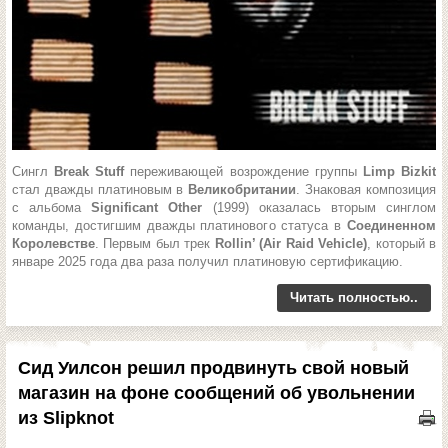
Сингл
Break Stuff
переживающей возрождение группы
Limp Bizkit
стал дважды платиновым в
Великобритании
. Знаковая композиция
с альбома
Significant Other
(1999) оказалась вторым синглом
команды, достигшим дважды платинового статуса в
Соединенном
Королевстве
. Первым был трек
Rollin’ (Air Raid Vehicle)
, который в
январе 2025 года два раза получил платиновую сертификацию.
Читать полностью..
Сид Уилсон решил продвинуть свой новый
магазин на фоне сообщений об увольнении
из Slipknot