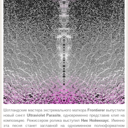
Шотландские мастера экстремального маткора
Frontierer
выпустили
новый сингл
Ultraviolet Parasite
, одновременно представив клип на
композицию. Режиссером ролика выступил
Ник Нойенхаус
. Именно
эта песня станет заглавной на одноименном полноформатном