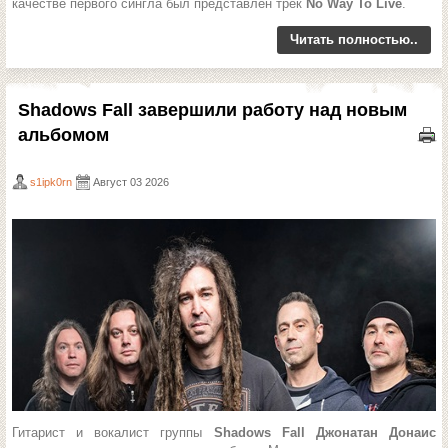
качестве первого сингла был представлен трек
No Way To Live
.
Читать полностью..
Shadows Fall завершили работу над новым
альбомом
s1ipk0rn
Август 03 2026
Гитарист и вокалист группы
Shadows Fall Джонатан Донаис