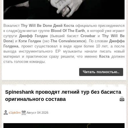
Вокалист
Thy Will Be Done Джей Коста
официально присоединился
к сладж/дум-метал группе
Blood Of The Earth
, в которой уже играют
супруги
Джефф Голден
(бывший басист
Crowbar
и
Thy Will Be
Done
) и
Кэти Голден
(экс-
The Convalescence
). По словам
Джеффа
Голдена
, проект существовал в виде идеи более 10 лет, а после
выхода инструментального EP музыканты начали писать новый
материал и практически сразу решили, что именно
Коста
должен
стать голосом команды.
Читать полностью..
Spineshank проводят летний тур без басиста
оригинального состава
s1ipk0rn
Август 04 2026