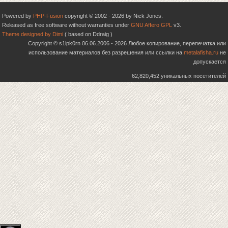
Powered by
PHP-Fusion
copyright © 2002 - 2026 by Nick Jones.
Released as free software without warranties under
GNU Affero GPL
v3.
Theme designed by Dimi
( based on Ddraig )
Copyright © s1ipk0rn 06.06.2006 - 2026 Любое копирование, перепечатка или
использование материалов без разрешения или ссылки на
metalafisha.ru
не
допускается
62,820,452 уникальных посетителей