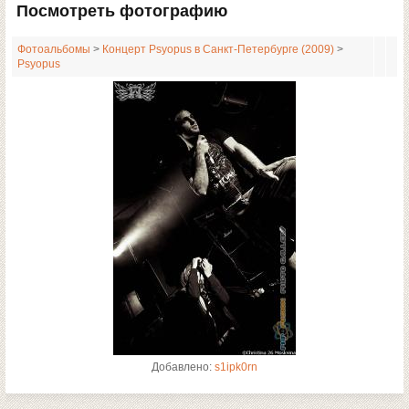
Посмотреть фотографию
Фотоальбомы
>
Концерт Psyopus в Санкт-Петербурге (2009)
>
Psyopus
Добавлено:
s1ipk0rn