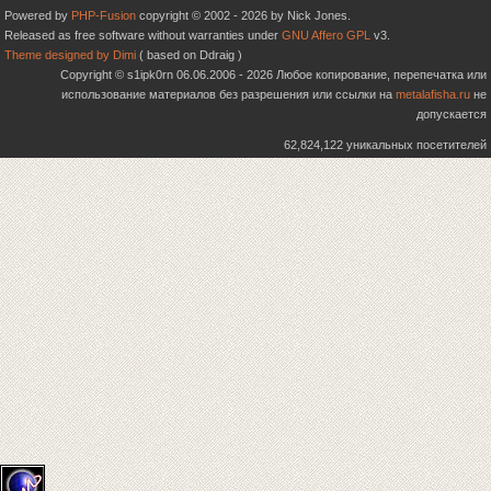
Powered by
PHP-Fusion
copyright © 2002 - 2026 by Nick Jones.
Released as free software without warranties under
GNU Affero GPL
v3.
Theme designed by Dimi
( based on Ddraig )
Copyright © s1ipk0rn 06.06.2006 - 2026 Любое копирование, перепечатка или
использование материалов без разрешения или ссылки на
metalafisha.ru
не
допускается
62,824,122 уникальных посетителей