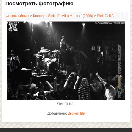
Посмотреть фотографию
Фотоальбомы
>
Концерт Sick of it All в Москве (2008)
>
Sick Of It All
Sick Of It All
Добавлено:
Broken life