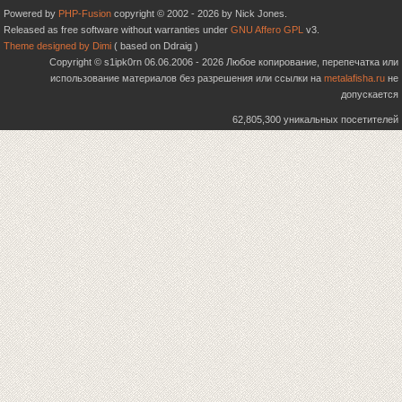
Powered by
PHP-Fusion
copyright © 2002 - 2026 by Nick Jones.
Released as free software without warranties under
GNU Affero GPL
v3.
Theme designed by Dimi
( based on Ddraig )
Copyright © s1ipk0rn 06.06.2006 - 2026 Любое копирование, перепечатка или
использование материалов без разрешения или ссылки на
metalafisha.ru
не
допускается
62,805,300 уникальных посетителей