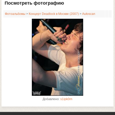
Посмотреть фотографию
Фотоальбомы
>
Концерт Deadlock в Москве (2007)
>
Autoscan
Добавлено:
s1ipk0rn