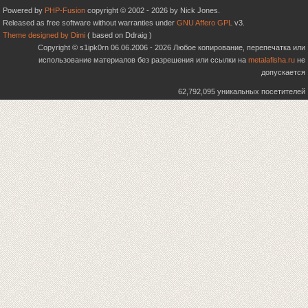
Powered by
PHP-Fusion
copyright © 2002 - 2026 by Nick Jones.
Released as free software without warranties under
GNU Affero GPL
v3.
Theme designed by Dimi
( based on Ddraig )
Copyright © s1ipk0rn 06.06.2006 - 2026 Любое копирование, перепечатка или
использование материалов без разрешения или ссылки на
metalafisha.ru
не
допускается
62,792,095 уникальных посетителей