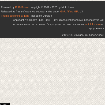
Powered by
PHP-Fusion
copyright © 2002 - 2026 by Nick Jones.
Released as free software without warranties under
GNU Affero GPL
v3.
Theme designed by Dimi
( based on Ddraig )
Copyright © s1ipk0rn 06.06.2006 - 2026 Любое копирование, перепечатка или
использование материалов без разрешения или ссылки на
metalafisha.ru
не
допускается
62,823,183 уникальных посетителей