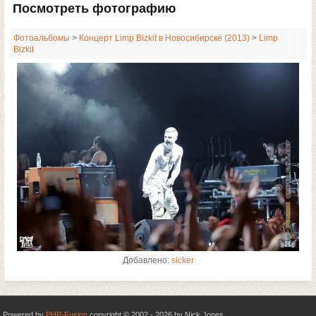
Посмотреть фотографию
Фотоальбомы
>
Концерт Limp Bizkit в Новосибирске (2013)
>
Limp
Bizkit
Добавлено:
sicker
Powered by
PHP-Fusion
copyright © 2002 - 2026 by Nick Jones.