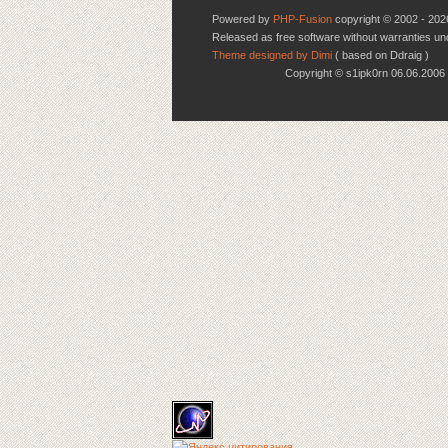
Powered by
PHP-Fusion
copyright © 2002 - 202
Released as free software without warranties u
Theme designed by Dimi
( based on Ddraig )
Copyright © s1ipk0rn 06.06.20