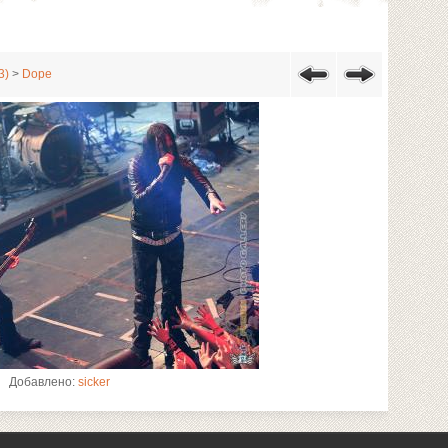
3)
>
Dope
Добавлено:
sicker