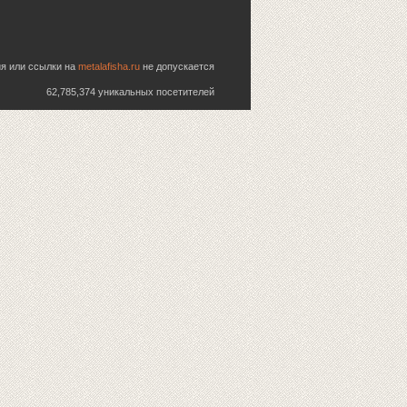
ия или ссылки на
metalafisha.ru
не допускается
62,785,374 уникальных посетителей