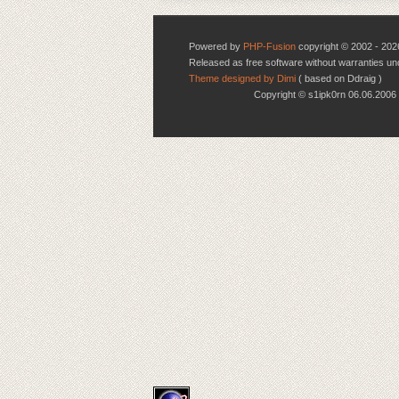
Powered by
PHP-Fusion
copyright © 2002 - 202
Released as free software without warranties u
Theme designed by Dimi
( based on Ddraig )
Copyright © s1ipk0rn 06.06.20