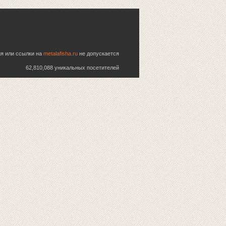
ия или ссылки на
metalafisha.ru
не допускается
62,810,088 уникальных посетителей