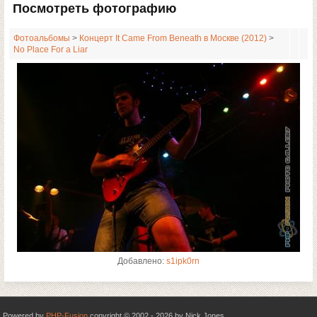
Посмотреть фотографию
Фотоальбомы
>
Концерт It Came From Beneath в Москве (2012)
>
No Place For a Liar
Добавлено:
s1ipk0rn
Powered by
PHP-Fusion
copyright © 2002 - 2026 by Nick Jones.