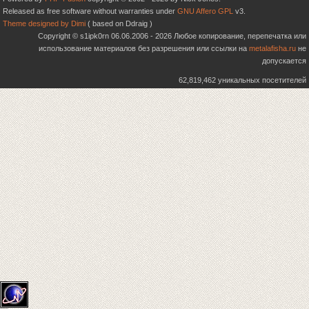
Released as free software without warranties under
GNU Affero GPL
v3.
Theme designed by Dimi
( based on Ddraig )
Copyright © s1ipk0rn 06.06.2006 - 2026 Любое копирование, перепечатка или
использование материалов без разрешения или ссылки на
metalafisha.ru
не
допускается
62,819,462 уникальных посетителей