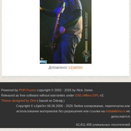
Добавлено:
s1ipk0rn
Powered by
PHP-Fusion
copyright © 2002 - 2026 by Nick Jones.
Released as free software without warranties under
GNU Affero GPL
v3.
Theme designed by Dimi
( based on Ddraig )
Copyright © s1ipk0rn 06.06.2006 - 2026 Любое копирование, перепечатка или
использование материалов без разрешения или ссылки на
metalafisha.ru
не
допускается
62,811,458 уникальных посетителей