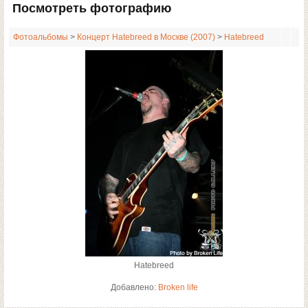
Посмотреть фотографию
Фотоальбомы
>
Концерт Hatebreed в Москве (2007)
>
Hatebreed
Hatebreed
Добавлено:
Broken life