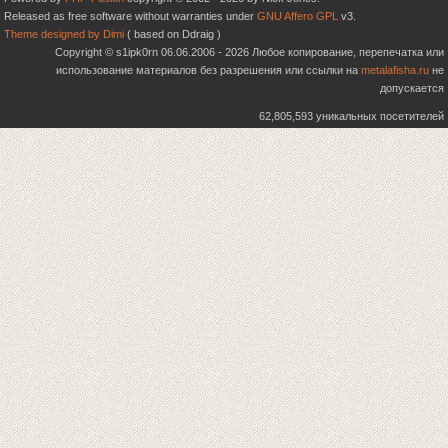
Released as free software without warranties under
GNU Affero GPL
v3.
Theme designed by Dimi
( based on Ddraig )
Copyright © s1ipk0rn 06.06.2006 - 2026 Любое копирование, перепечатка или
использование материалов без разрешения или ссылки на
metalafisha.ru
не
допускается
62,805,593 уникальных посетителей