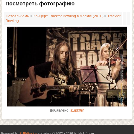
Посмотреть фотографию
Фотоальбомы
>
Концерт Tracktor Bowling в Москве (2010)
>
Tracktor
Bowling
Добавлено:
s1ipk0rn
Powered by
PHP-Fusion
copyright © 2002 - 2026 by Nick Jones.