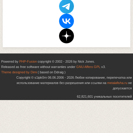
Powered by
PHP-Fusion
copyright © 2002 - 2026 by Nick Jones.
Released as free software without warranties under
GNU Affero GPL
v3.
Theme designed by Dimi
( based on Ddraig )
Copyright © s1ipk0rn 06.06.2006 - 2026 Любое копирование, перепечатка или
использование материалов без разрешения или ссылки на
metalafisha.ru
не
допускается
62,821,601 уникальных посетителей