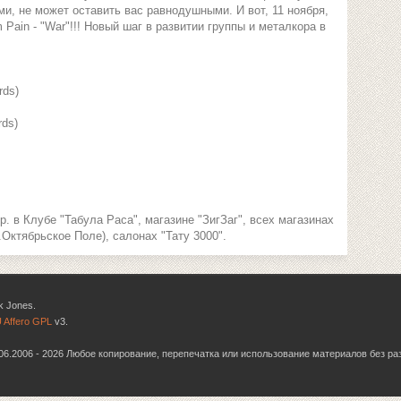
ми, не может оставить вас равнодушными. И вот, 11 ноября,
Pain - "War"!!! Новый шаг в развитии группы и металкора в
rds)
rds)
. в Клубе "Табула Раса", магазине "ЗигЗаг", всех магазинах
.Октябрьское Поле), салонах "Тату 3000".
k Jones.
 Affero GPL
v3.
6.06.2006 - 2026 Любое копирование, перепечатка или использование материалов без р