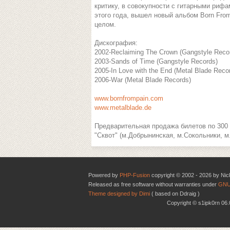
критику, в совокупности с гитарными рифа
этого года, вышел новый альбом Born From 
целом.
Дискография:
2002-Reclaiming The Crown (Gangstyle Reco
2003-Sands of Time (Gangstyle Records)
2005-In Love with the End (Metal Blade Reco
2006-War (Metal Blade Records)
www.bornfrompain.com
www.metalblade.de
Предварительная продажа билетов по 300 р
"Сквот" (м.Добрынинская, м.Сокольники, м
Powered by
PHP-Fusion
copyright © 2002 - 2026 by Nic
Released as free software without warranties under
GNU
Theme designed by Dimi
( based on Ddraig )
Copyright © s1ipk0rn 0