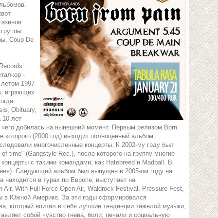
льбомов.
квот
газинов
 группы:
зы, Coup De
Records:
талкор -
 летом 1997
в, играющих
огда
is, Obituary,
а 10 лет
, чего добилась на нынешний момент. Первым релизом Born
ле которого (2000 год) выходит полноценный альбом
Последовали многочисленные концерты. К 2002-му году был
of time" (Gangstyle Rec.), после которого на группу многие
концерты с такими командами, как Hatebreed и Madball. В
ония). Следующий альбом был выпущен в 2005-ом году на
ода находится в турах по Европе, выступает на
, With Full Force Open Air, Waldrock Festival, Pressure Fest,
ерты в Южной Америке. За эти годы сформировался
ва, который впитал в себя лучшие тенденции тяжелой музыки,
тавляет собой чувство гнева, боли, печали и социальную