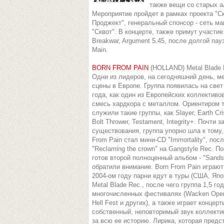
также вещи со старых а
Мероприятие пройдет в рамках проекта "С
Проджект", генеральный спонсор - сеть ма
"Сквот". В концерте, также примут участие
Breakwar, Argument 5.45, после долгой пау
Main.
BORN FROM PAIN
(HOLLAND) Metal Blade 
Одни из лидеров, на сегодняшний день, ме
сцены в Европе. Группа появилась на свет
года, как один из Европейских коллективо
смесь хардкора с металлом. Ориентиром т
служили такие группы, как Slayer, Earth Cris
Bolt Thrower, Testament, Integrity+. Почти з
существования, группа упорно шла к тому
From Pain стал мини-CD "Immortality", пос
"Reclaming the crown" на Gangstyle Rec. 
готов второй полноценный альбом - "Sands 
обратили внимание. Born From Pain играют 
2004-ом году парни едут в туры (США, Яп
Metal Blade Rec., после чего группа 1,5 г
многочисленных фестивалях (Wacken Open Air
Hell Fest и других), а также играет конц
собственный, неповторимый звук коллекти
за всю ее историю. Лирика, которая предс