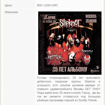
Цена
900 / 1200 (VIP)
Описание
Готовы отпраздновать 25 лет культового
дебютного творения группы Slipknot и
услышать этот альбом целиком вживую от
главного удавкатрибьюта Москвы GET THIS?
Тогда ждём всех 29 июня в клубе Город , где вы
так же сможете оторваться под большую
убойную программу парней из Soulfly Tribute.