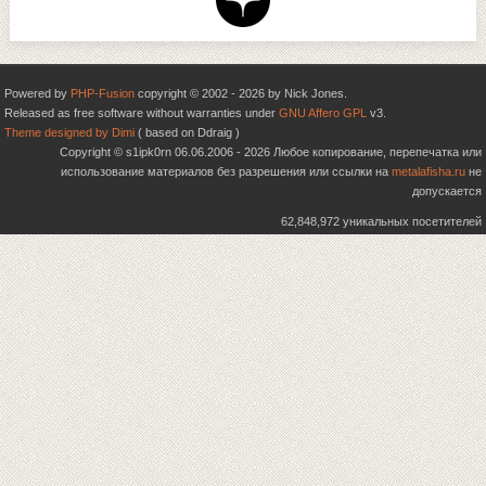
Powered by
PHP-Fusion
copyright © 2002 - 2026 by Nick Jones.
Released as free software without warranties under
GNU Affero GPL
v3.
Theme designed by Dimi
( based on Ddraig )
Copyright © s1ipk0rn 06.06.2006 - 2026 Любое копирование, перепечатка или
использование материалов без разрешения или ссылки на
metalafisha.ru
не
допускается
62,848,972 уникальных посетителей