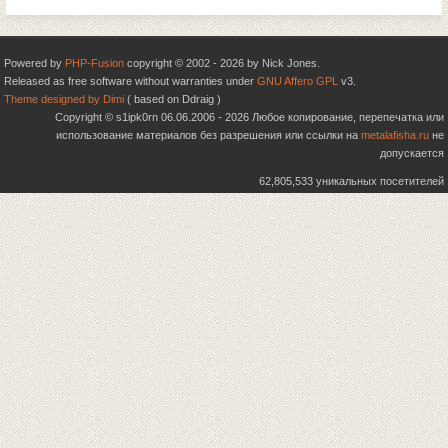
Powered by
PHP-Fusion
copyright © 2002 - 2026 by Nick Jones.
Released as free software without warranties under
GNU Affero GPL
v3.
Theme designed by Dimi
( based on Ddraig )
Copyright © s1ipk0rn 06.06.2006 - 2026 Любое копирование, перепечатка или
использование материалов без разрешения или ссылки на
metalafisha.ru
не
допускается
62,805,533 уникальных посетителей