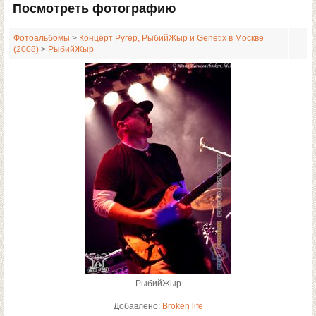
Посмотреть фотографию
Фотоальбомы
>
Концерт Ругер, РыбийЖыр и Genetix в Москве
(2008)
>
РыбийЖыр
РыбийЖыр
Добавлено:
Broken life