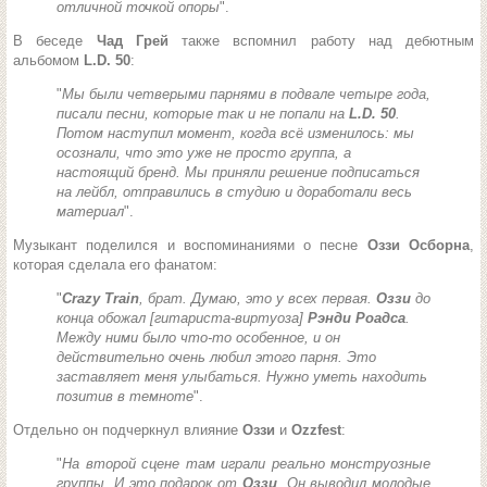
отличной точкой опоры
".
В беседе
Чад Грей
также вспомнил работу над дебютным
альбомом
L.D. 50
:
"
Мы были четверыми парнями в подвале четыре года,
писали песни, которые так и не попали на
L.D. 50
.
Потом наступил момент, когда всё изменилось: мы
осознали, что это уже не просто группа, а
настоящий бренд. Мы приняли решение подписаться
на лейбл, отправились в студию и доработали весь
материал
".
Музыкант поделился и воспоминаниями о песне
Оззи Осборна
,
которая сделала его фанатом:
"
Crazy Train
, брат. Думаю, это у всех первая.
Оззи
до
конца обожал [гитариста-виртуоза]
Рэнди Роадса
.
Между ними было что-то особенное, и он
действительно очень любил этого парня. Это
заставляет меня улыбаться. Нужно уметь находить
позитив в темноте
".
Отдельно он подчеркнул влияние
Оззи
и
Ozzfest
:
"
На второй сцене там играли реально монструозные
группы. И это подарок от
Оззи
. Он выводил молодые