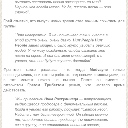
пытаясь заставить песню заговорить со мной.
Черновиков всегда много. Но да, писать песни — это
сложно
".
Грей
отметил, что выпуск новых треков стал важным событием для
группы:
"
Это невероятно. Я не испытывал таких чувств в
этой группе очень, очень давно.
Hurt People Hurt
People
зашёл мощно, и было круто увидеть реакцию
людей. Я не могу дождаться, чтобы сыграть эти
песни на сцене. В них для меня много эмоций, и я
уверен, что они будут звучать достойно
".
Фронтмен также рассказал, что когда
Mudvayne
только
воссоединились, они хотели работать над новыми композициями, но
в тот момент ничего не вышло. Позже он вместе с
гитаристом
Грегом Трибеттом
решил, что настало время
действовать.
"
Мы пригласили
Ника Раскулинеца
— потрясающего,
выдающегося продюсера с феноменальным резюме.
Когда я увидел его работу, подумал: "Святое небо".
Работа с ним была невероятной. Он сделал именно
то, что должен делать продюсер. Ты приглашаешь
его в группу, и он становится внешним звеном,