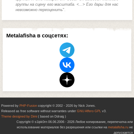
группы на сцену его масштаба. <...> Его дары для нас
невозможно переоценить
".
Metalafisha в соцсетях:
Powered by
PHP-Fusion
copyright © 2002 - 2026 by Nick Jones.
Released as free software without warranties under
GNU Affero GPL
v3.
Theme designed by Dimi
( based on Ddraig )
Copyright © s1ipk0rn 06.06.2006 - 2026 Любое копирование, перепечатка или
использование материалов без разрешения или ссылки на
metalafisha.ru
не
допускается