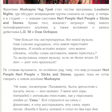
Фронтмен
Mudvayne Чад Грей
стал гостем программы
Loudwire
Nights
, где обсудил возвращение группы сначала на сцену, а теперь
и в студию — с новыми синглами
Hurt People Hurt People
и
Sticks
and Stones
. Кроме того, вокалист затронул тему нового
полноформатного альбома, а также вспомнил о записи
дебютника
L.D. 50
и
Оззи Осборне
.
"
Чем больше ты гастролируешь без новой музыки,
тем сильнее ощущаешь, что земля перестаёт
дрожать. И тогда встаёт вопрос: что можно
сделать, чтобы снова заставить землю трястись?
Ты выпускаешь новую музыку, если не делал этого 16
лет — вот что произошло
".
По словам музыканта, он особенно рад тому, что мир услышал
Hurt
People Hurt People
и
Sticks and Stones
, однако пока не готов
говорить о новом альбоме
Mudvayne
.
"
Не знаю, посмотрим. Понимаете, быть артистом и
писать песни — это нелегко. У меня нет горы
тетрадей с готовыми текстами, как у персонажа
злодея из "
Семь
". Всё строится на связи с
фанатами, я хочу выстраивать эту связь через
песню. Иногда я бьюсь головой о стол по два-три дня,