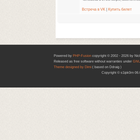
Встреча в VK
|
Купить билет
Powered by
PHP-Fusion
copyright © 2002 - 2026 by Nic
Released as free software without warranties under
GNU
Theme designed by Dimi
( based on Ddraig )
Copyright © s1ipk0rn 0