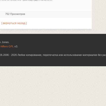
752 Просмотров
[ вернуться назад ]
k Jones.
 Affero GPL
v3.
6.06.2006 - 2026 Любое копирование, перепечатка или использование материалов без р