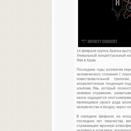
14 февраля группа Аркона высту
Уникальный концептуальный ко
Яви в Храм.
Последние годы коллектив пер
человеческого сознания с поис
повествовательной трилоги
апокалиптичная тенденция подг
альбома Явь, который полнос
неживое отражение, захватыв
хаосе ощущается неотъемлемая 
являющимся своего рода апоге
человечество в бездну, через с
В середине февраля, на исхо
последних лет творчества, вк
отражающие мрачную атмосфер
человека в этом мире, вселенно