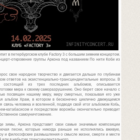
пит в петербургском клубе Factory 3 с большим зимним концертом.
нцерт-откровение группы Аркона под названием По нити Коби из
ерос свое народное творчество и двигается дальше по глубинам
ком ответов на экзистенциально-трансцендентальные вопросы. В
и, состоящей из трех последних альбомов, описывается
отовки мира к своему саморазрушению. Оно берет свое начало с
тью посвящен нашему миру, миру смертных, показывая его уже
ая альбом Храм, в котором в бесконечно циклично движущемся
связь человека и вселенной, подводя свой итог альбомом Кобь,
ем-катабасисом и посредством ворожбы окончательно приводит
обственное самоуничтожение.
де зимы, Аркона представит свои самые значимые композиции
лючая песни, которые никогда раньше не исполнялись вживую,
у и философские размышления о смысле жизни, смерти и месте
й или в небытие трансцендентального.